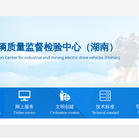
辆质量监督检验中心（湖南）
n Center for industrial and mining electric drive vehicles (Hunan)
网上服务
文明创建
技术标准
Online service
Civilization creation
Technical standard
e