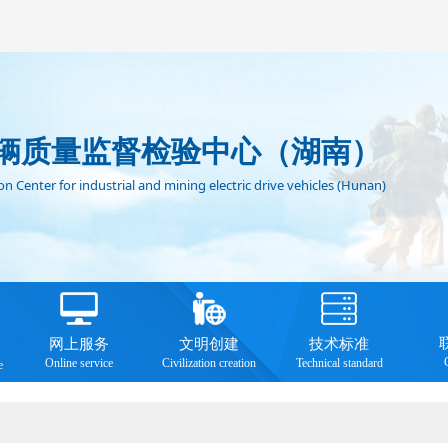
辆质量监督检验中心（湖南）
n Center for industrial and mining electric drive vehicles (Hunan)
网上服务
文明创建
技术标准
Online service
Civilization creation
Technical standard
e